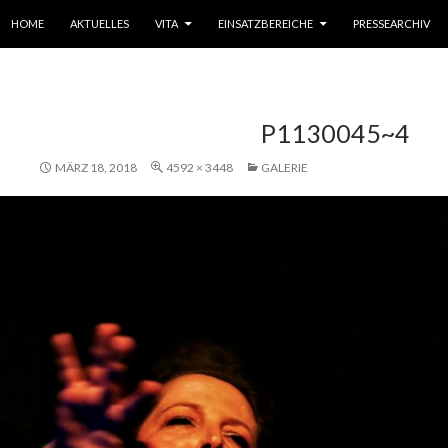
SPRINGE ZUM INHALT
HOME
AKTUELLES
VITA
EINSATZBEREICHE
PRESSEARCHIV
P1130045~4
MÄRZ 18, 2018
4592 × 3448
GALERIE