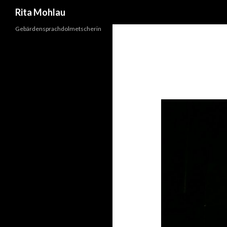
Suchen
Rita Mohlau
Gebärdensprachdolmetscherin