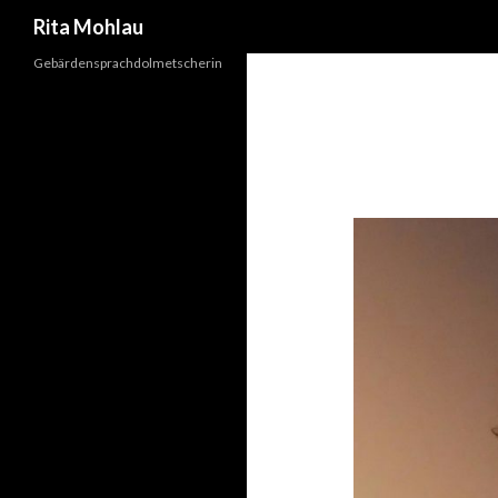
Suchen
Rita Mohlau
Gebärdensprachdolmetscherin