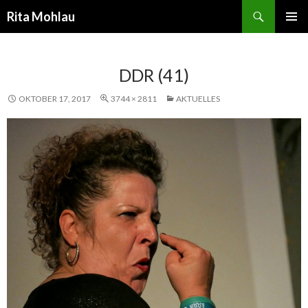
Suchen
Rita Mohlau
SPRINGE
PRIMÄR
ZUM
MENÜ
INHALT
DDR (41)
OKTOBER 17, 2017
3744 × 2811
AKTUELLES