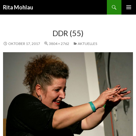
Suchen
Rita Mohlau
SPRINGE
PRIMÄR
ZUM
MENÜ
INHALT
DDR (55)
OKTOBER 17, 2017
3804 × 2762
AKTUELLES