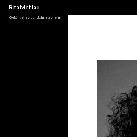
Suchen
Rita Mohlau
Gebärdensprachdolmetscherin