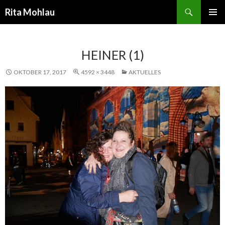
Suchen
Rita Mohlau
SPRINGE
PRIMÄR
ZUM
MENÜ
INHALT
HEINER (1)
OKTOBER 17, 2017
4592 × 3448
AKTUELLES