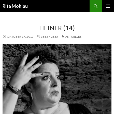
Suchen
Rita Mohlau
SPRINGE
PRIMÄR
ZUM
MENÜ
INHALT
HEINER (14)
OKTOBER 17, 2017
3663 × 2835
AKTUELLES