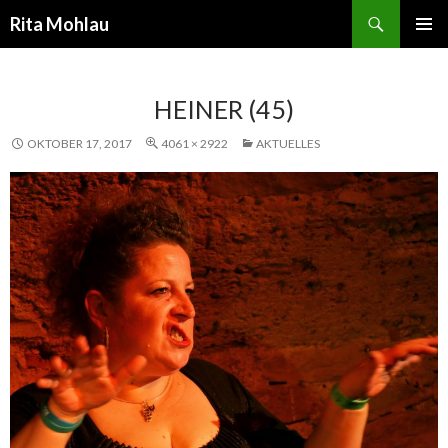
Suchen
Rita Mohlau
SPRINGE
PRIMÄR
ZUM
MENÜ
INHALT
HEINER (45)
OKTOBER 17, 2017
4061 × 2922
AKTUELLES