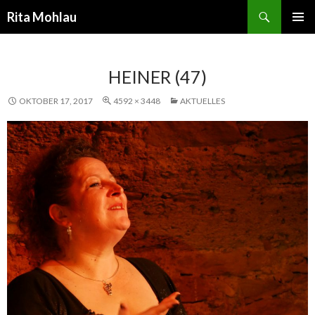
Suchen
Rita Mohlau
SPRINGE
PRIMÄR
ZUM
MENÜ
INHALT
HEINER (47)
OKTOBER 17, 2017
4592 × 3448
AKTUELLES