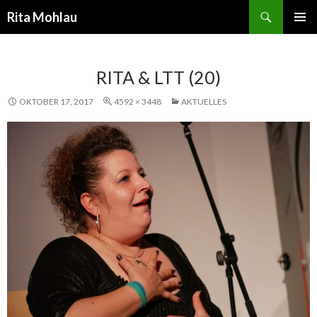
Suchen
Rita Mohlau
SPRINGE
PRIMÄR
ZUM
MENÜ
INHALT
RITA & LTT (20)
OKTOBER 17, 2017
4592 × 3448
AKTUELLES