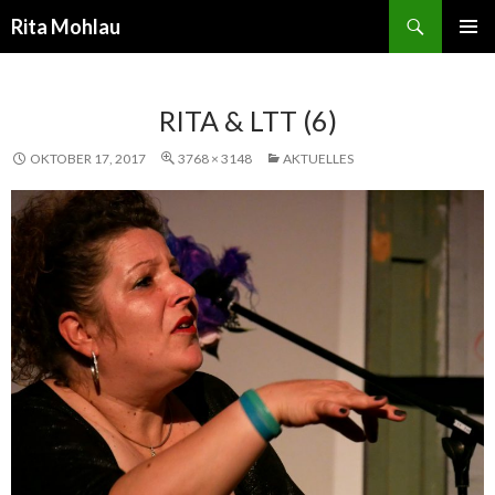
Suchen
Rita Mohlau
SPRINGE
PRIMÄR
ZUM
MENÜ
INHALT
RITA & LTT (6)
OKTOBER 17, 2017
3768 × 3148
AKTUELLES