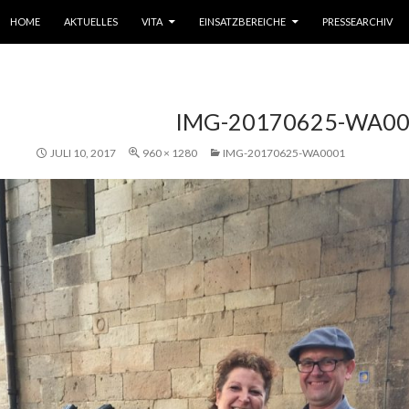
SPRINGE ZUM INHALT
HOME
AKTUELLES
VITA
EINSATZBEREICHE
PRESSEARCHIV
IMG-20170625-WA0
JULI 10, 2017
960 × 1280
IMG-20170625-WA0001