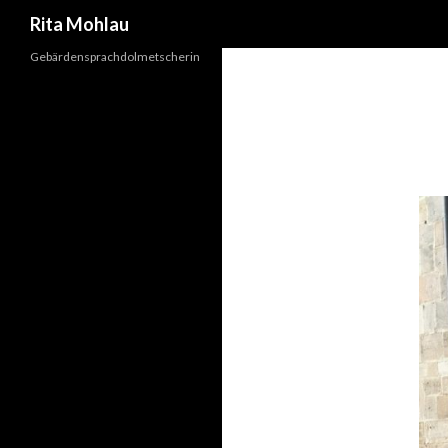
Suchen
Rita Mohlau
Gebärdensprachdolmetscherin