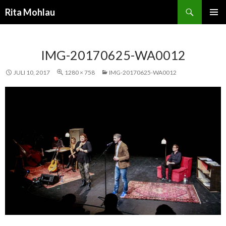
Suchen
Rita Mohlau
SPRINGE
PRIMÄR
ZUM
MENÜ
INHALT
IMG-20170625-WA0012
JULI 10, 2017
1280 × 758
IMG-20170625-WA0012