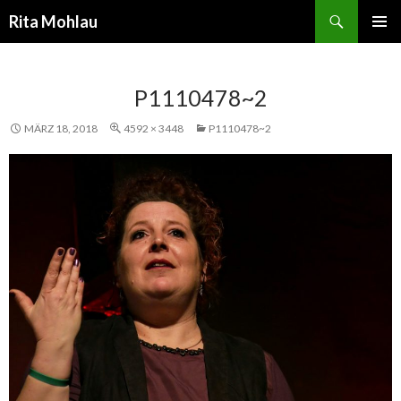
Suchen
Rita Mohlau
SPRINGE
PRIMÄR
ZUM
MENÜ
INHALT
P1110478~2
MÄRZ 18, 2018
4592 × 3448
P1110478~2